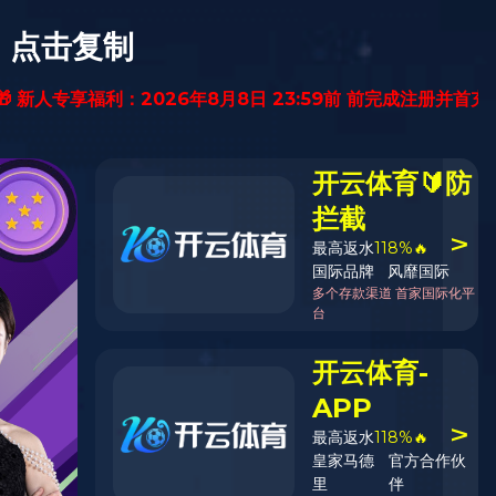
网站地图
|
SITETXT
|
XML
|
联系我们
0371-60977771
新闻资讯
联系我们