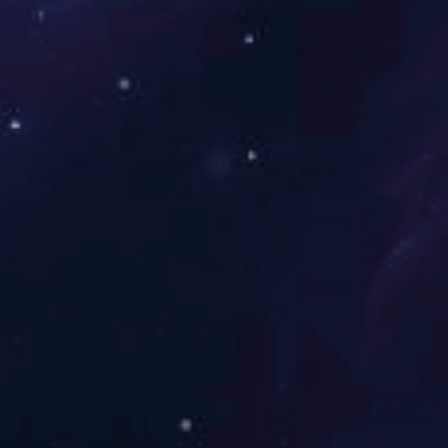
新闻资讯
公司新闻
行业资讯
常见问题
在现代环境
体化污水处理
联系我们
么，这些
一体
首先，从技
米兰登录官网
的高度集成化
联系方式： 18539292888
学和生物等多
固定电话：0371-60977771
大颗粒杂质;
厂区地址：河南省郑州市惠济
外，一些产品
区黄古线