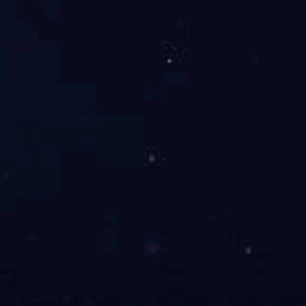
、维护简单等优点。由于其设计紧凑且模块化，因此
地区或农村分散式污水处理项目。同时，这种类型的
要快速响应的应急处理项目或者临时性污水处理需求
还具备良好的稳定性和可靠性，能够在各种恶劣环境
，致力于开发绿色、低碳的产品。许多厂家采用可再
此外，一些厂家还推出了能源回收系统，如将污水处
的出水可以直接回用或排放到自然环境中，实现了水
多用户的青睐。