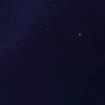
一体化污水处理设备厂家能否成为
发布者：创始人 发布时间：2024-12-09 1
保护和水资源管理中，污水处理技术的进步至关重要。随着城
设备逐渐受到广泛关注。特别是在中国，面对日益严峻的水污染
化污水处理设备厂家
究竟有何独特之处?它们是否能够成为环保
术特点来看，一体化污水处理设备集成了预处理、生物处理、
和自动化。这类设备通常包括格栅、沉砂池、调节池、厌氧好氧
种方法相结合的方式，去除污水中的有机物、氮磷等污染物。例
而在生物处理阶段，利用MBR(膜生物反应器)或SBR(序批式活
还会配备先进的控制系统，实现全智能化管理和优化运行。