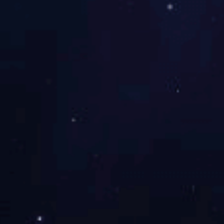
其次，在设
可以在有限的
热门新闻
设备可以在较
来说，一体化
生活污水处理常用的方......
下长期稳定运
再者，从环
污水处理的方法都有哪......
生材料制造设
生活污水处理设备如何......
理过程中产生
资源的循环利
关于污水处理这些问题......
污水处理设备如何进行......