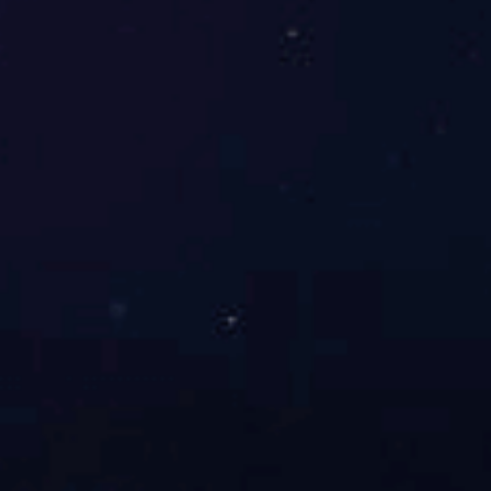
备性能方面，一体化污水处理设备具有占地面积小、安装便捷
空间内完成复杂的污水处理任务，特别适合土地资源紧张的城市
短时间内完成建设并投入使用，大大缩短了项目的周期。对于需
污水处理设备无疑是一个理想的选择。更重要的是，一体化设备
行，确保出水水质达到甚至优于国家标准。
保角度来看，一体化污水处理设备厂家积极响应国家政策号召
备，并在生产过程中严格控制废弃物排放，减少对环境的影响。
的沼气用于发电，既节约了能源又降低了运营成本。经过处理后
用。这种环保理念不仅符合可持续发展的要求，也赢得了越来越