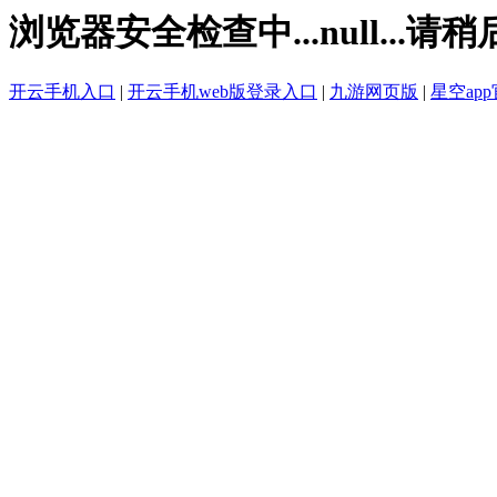
浏览器安全检查中...null...请稍
开云手机入口
|
开云手机web版登录入口
|
九游网页版
|
星空ap