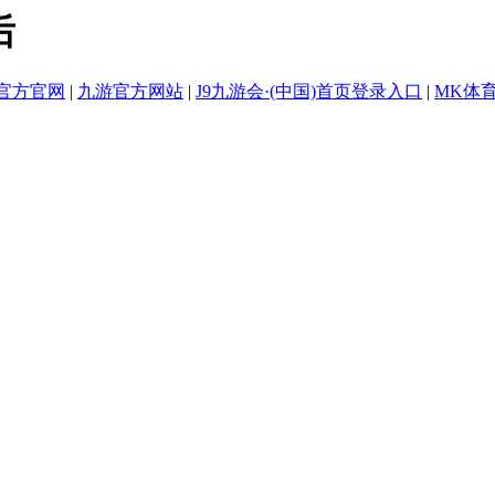
后
p官方官网
|
九游官方网站
|
J9九游会·(中国)首页登录入口
|
MK体