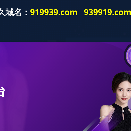
登录官网（中
米兰登录官网
米兰登录官网（中
国）
国）