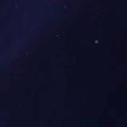
污水处理必须要遵循哪
发布者：未知 发布时间：2021-01-23 1
须要遵循哪些原则?下面，
污水处理设备厂家
的小编就为大家
革新出产工艺,尽可能在出产过程中根绝有毒有害废水的产生.
水处理设备在处理废水时,如果遇到含有剧毒物质的废水,如含
,以便于处理和收回有用物质.
毒质料以及产生有毒的中心产品和产品的出产过程中,选用合理