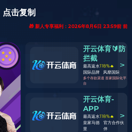
网站地图
|
SITETXT
|
XML
|
联系我们
0371-60977771
新闻资讯
联系我们